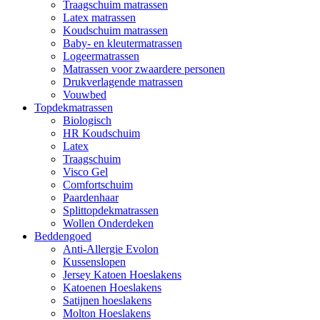
Traagschuim matrassen
Latex matrassen
Koudschuim matrassen
Baby- en kleutermatrassen
Logeermatrassen
Matrassen voor zwaardere personen
Drukverlagende matrassen
Vouwbed
Topdekmatrassen
Biologisch
HR Koudschuim
Latex
Traagschuim
Visco Gel
Comfortschuim
Paardenhaar
Splittopdekmatrassen
Wollen Onderdeken
Beddengoed
Anti-Allergie Evolon
Kussenslopen
Jersey Katoen Hoeslakens
Katoenen Hoeslakens
Satijnen hoeslakens
Molton Hoeslakens