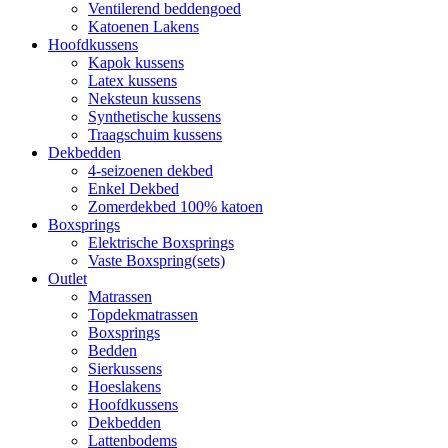
Ventilerend beddengoed
Katoenen Lakens
Hoofdkussens
Kapok kussens
Latex kussens
Neksteun kussens
Synthetische kussens
Traagschuim kussens
Dekbedden
4-seizoenen dekbed
Enkel Dekbed
Zomerdekbed 100% katoen
Boxsprings
Elektrische Boxsprings
Vaste Boxspring(sets)
Outlet
Matrassen
Topdekmatrassen
Boxsprings
Bedden
Sierkussens
Hoeslakens
Hoofdkussens
Dekbedden
Lattenbodems