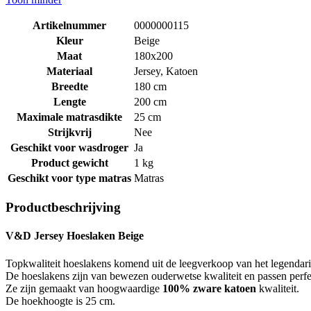
Artikelnummer
0000000115
Kleur
Beige
Maat
180x200
Materiaal
Jersey, Katoen
Breedte
180 cm
Lengte
200 cm
Maximale matrasdikte
25 cm
Strijkvrij
Nee
Geschikt voor wasdroger
Ja
Product gewicht
1 kg
Geschikt voor type matras
Matras
Productbeschrijving
V&D Jersey Hoeslaken Beige
Topkwaliteit hoeslakens komend uit de leegverkoop van het legendar
De hoeslakens zijn van bewezen ouderwetse kwaliteit en passen perfe
Ze zijn gemaakt van hoogwaardige
100% zware katoen
kwaliteit.
De hoekhoogte is 25 cm.