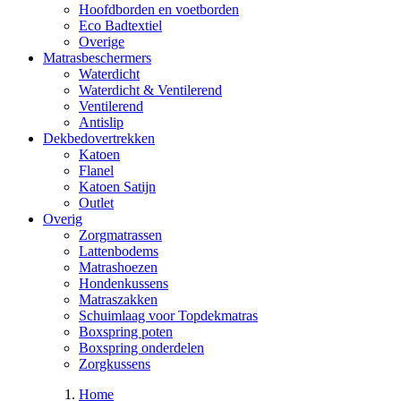
Hoofdborden en voetborden
Eco Badtextiel
Overige
Matrasbeschermers
Waterdicht
Waterdicht & Ventilerend
Ventilerend
Antislip
Dekbedovertrekken
Katoen
Flanel
Katoen Satijn
Outlet
Overig
Zorgmatrassen
Lattenbodems
Matrashoezen
Hondenkussens
Matraszakken
Schuimlaag voor Topdekmatras
Boxspring poten
Boxspring onderdelen
Zorgkussens
Home